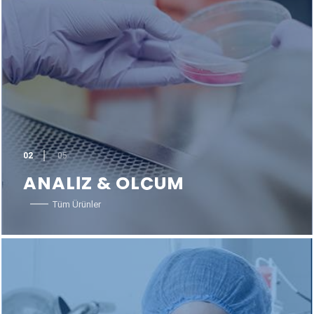
02
05
ANALİZ & ÖLÇÜM
Tüm Ürünler