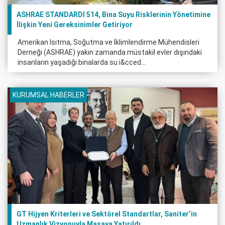
ASHRAE STANDARDI 514, Bina Suyu Risklerinin Yönetimine
İlişkin Yeni Gereksinimler Getiriyor
Amerikan Isıtma, Soğutma ve İklimlendirme Mühendisleri
Derneği (ASHRAE) yakın zamanda müstakil evler dışındaki
insanların yaşadığı binalarda su i&cced...
KURUMSAL HABERLER
GT Hijyen Kriterleri ve Sektörel Standartlar, Saniter’in
Uzmanlık Vizyonuyla Masaya Yatırıldı