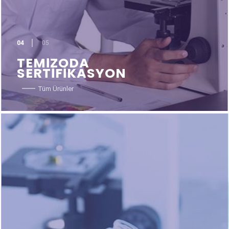
04
05
TEMİZODA
SERTİFİKASYON
Tüm Ürünler