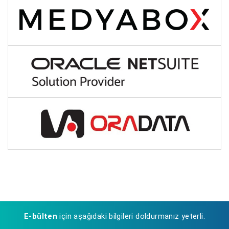
E-bülten
için aşağıdaki bilgileri doldurmanız yeterli.