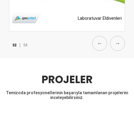
ldivenleri
Temizoda Gi
32
58
PROJELER
Temizoda profesyonellerinin başarıyla tamamlanan projelerini
inceleyebilirsiniz.