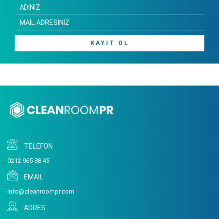
KAYIT OL
TELEFON
0212 965 88 45
EMAIL
info@cleanroompr.com
ADRES