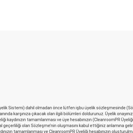
ik Sistemi) dahil olmadan önce lütfen işbu üyelik sözleşmesinde (Sö
ında karşınıza çıkacak olan ilgili bölümleri doldurunuz. Üyelik onayını
yeliği kaydınızın tamamlanması ve üye hesabınızın (CleanroomPR Üyeli
 geçerliliği olan Sözleşme’nin oluşmasını kabul ettiğiniz anlamına geli
nızın tamamlanması ve CleanroomPR Üyeliği hesabınızın oluşturulmasıy