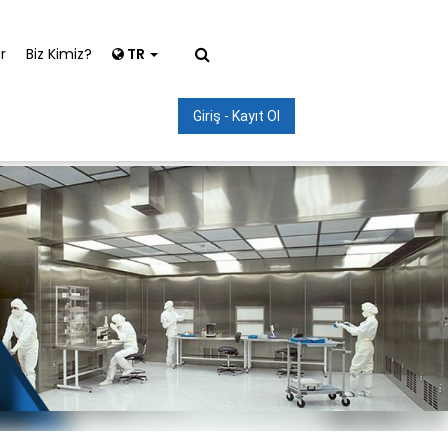
r
Biz Kimiz?
TR
Giriş - Kayıt Ol