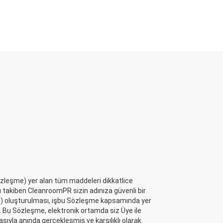
zleşme) yer alan tüm maddeleri dikkatlice
zı takiben CleanroomPR sizin adınıza güvenli bir
ği) oluşturulması, işbu Sözleşme kapsamında yer
r. Bu Sözleşme, elektronik ortamda siz Üye ile
la anında gerçekleşmiş ve karşılıklı olarak