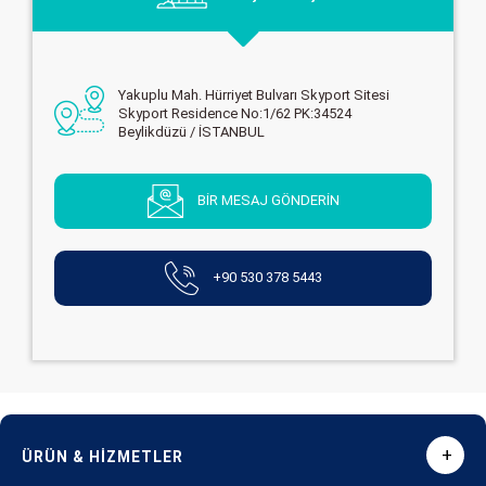
Yakuplu Mah. Hürriyet Bulvarı Skyport Sitesi
Skyport Residence No:1/62 PK:34524
Beylikdüzü / İSTANBUL
BİR MESAJ GÖNDERİN
+90 530 378 5443
+
ÜRÜN & HİZMETLER