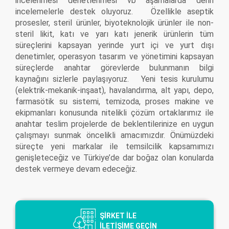
incelenmesi denetlenmesi vb aşamalarda derin
incelemelerle destek oluyoruz. Özellikle aseptik
prosesler, steril ürünler, biyoteknolojik ürünler ile non-
steril likit, katı ve yarı katı jenerik ürünlerin tüm
süreçlerini kapsayan yerinde yurt içi ve yurt dışı
denetimler, operasyon tasarım ve yönetimini kapsayan
süreçlerde anahtar görevlerde bulunmanın bilgi
kaynağını sizlerle paylaşıyoruz. Yeni tesis kurulumu
(elektrik-mekanik-inşaat), havalandırma, alt yapı, depo,
farmasötik su sistemi, temizoda, proses makine ve
ekipmanları konusunda nitelikli çözüm ortaklarımız ile
anahtar teslim projelerde de beklentilerinize en uygun
çalışmayı sunmak öncelikli amacımızdır. Önümüzdeki
süreçte yeni markalar ile temsilcilik kapsamımızı
genişleteceğiz ve Türkiye’de dar boğaz olan konularda
destek vermeye devam edeceğiz.
ŞİRKET İLE
İLETİŞİME GEÇİN