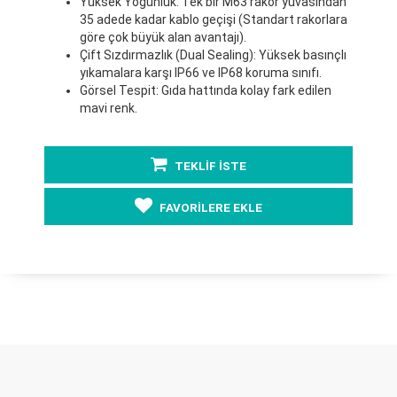
Yüksek Yoğunluk: Tek bir M63 rakor yuvasından
35 adede kadar kablo geçişi (Standart rakorlara
göre çok büyük alan avantajı).
Çift Sızdırmazlık (Dual Sealing): Yüksek basınçlı
yıkamalara karşı IP66 ve IP68 koruma sınıfı.
Görsel Tespit: Gıda hattında kolay fark edilen
mavi renk.
TEKLİF İSTE
FAVORİLERE EKLE