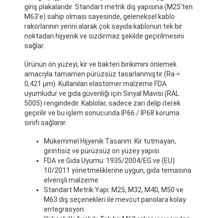
giriş plakalarıdır. Standart metrik diş yapısına (M25'ten
M63'e) sahip olması sayesinde, geleneksel kablo
rakorlarının yerini alarak çok sayıda kablonun tek bir
noktadan hijyenik ve sızdırmaz şekilde geçirilmesini
sağlar.
Ürünün ön yüzeyi, kir ve bakteri birikimini önlemek
amacıyla tamamen pürüzsüz tasarlanmıştır (Ra =
0,421 μm). Kullanılan elastomer malzeme FDA
uyumludur ve gıda güvenliği için Sinyal Mavisi (RAL
5005) rengindedir. Kablolar, sadece zarı delip iterek
geçirilir ve bu işlem sonucunda IP66 / IP68 koruma
sınıfı sağlanır.
Mükemmel Hijyenik Tasarım: Kir tutmayan,
girintisiz ve pürüzsüz ön yüzey yapısı.
FDA ve Gıda Uyumu: 1935/2004/EG ve (EU)
10/2011 yönetmeliklerine uygun, gıda temasına
elverişli malzeme.
Standart Metrik Yapı: M25, M32, M40, M50 ve
M63 diş seçenekleri ile mevcut panolara kolay
entegrasyon.