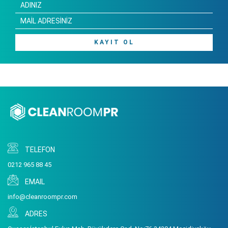
KAYIT OL
TELEFON
0212 965 88 45
EMAIL
info@cleanroompr.com
ADRES