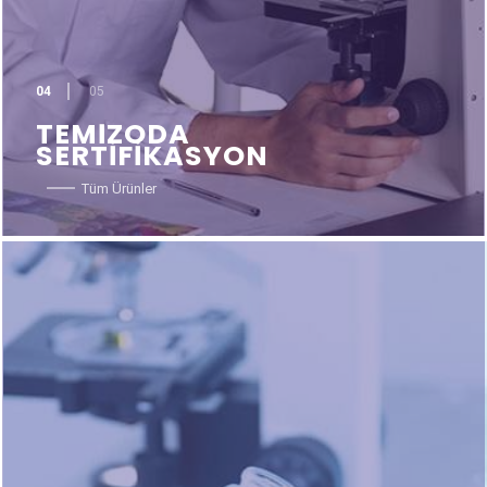
04
05
TEMİZODA
SERTİFİKASYON
Tüm Ürünler