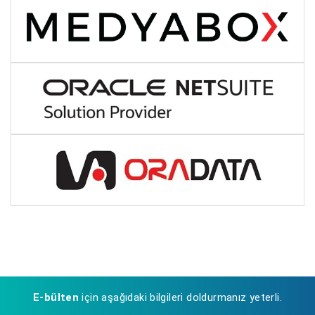
E-bülten
için aşağıdaki bilgileri doldurmanız yeterli.