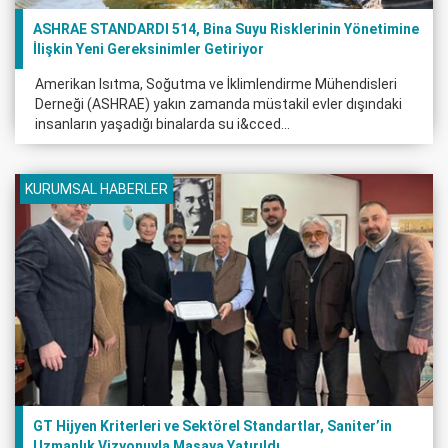
ASHRAE STANDARDI 514, Bina Suyu Risklerinin Yönetimine
İlişkin Yeni Gereksinimler Getiriyor
Amerikan Isıtma, Soğutma ve İklimlendirme Mühendisleri
Derneği (ASHRAE) yakın zamanda müstakil evler dışındaki
insanların yaşadığı binalarda su i&cced...
KURUMSAL HABERLER
GT Hijyen Kriterleri ve Sektörel Standartlar, Saniter’in
Uzmanlık Vizyonuyla Masaya Yatırıldı