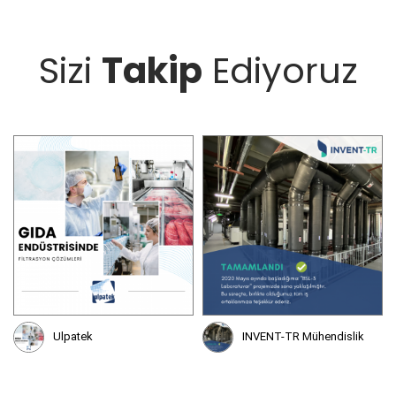
Sizi
Takip
Ediyoruz
INVENT-TR Mühendislik
Sartorius Sart