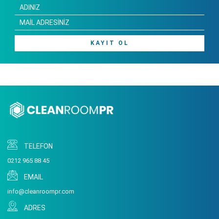
KAYIT OL
TELEFON
0212 965 88 45
EMAIL
info@cleanroompr.com
ADRES