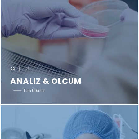
02
05
ANALİZ & ÖLÇÜM
Tüm Ürünler