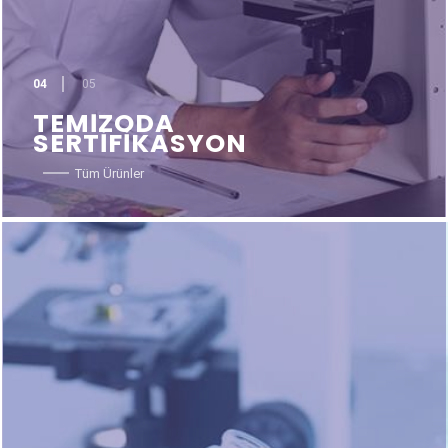
04
05
TEMİZODA
SERTİFİKASYON
Tüm Ürünler