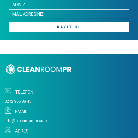
KAYIT OL
TELEFON
0212 965 88 45
EMAIL
info@cleanroompr.com
ADRES