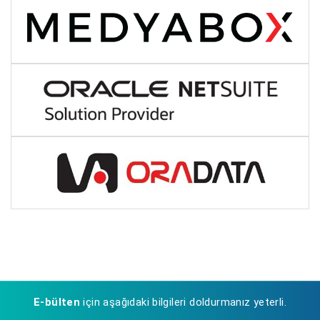
E-bülten
için aşağıdaki bilgileri doldurmanız yeterli.