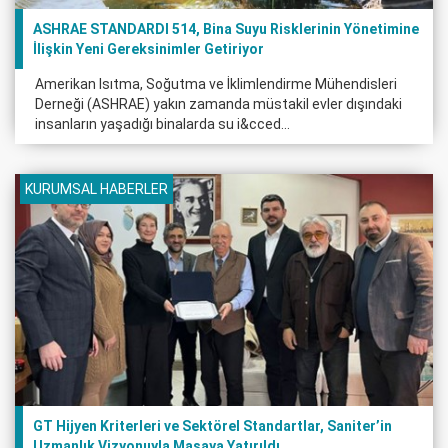
ASHRAE STANDARDI 514, Bina Suyu Risklerinin Yönetimine
İlişkin Yeni Gereksinimler Getiriyor
Amerikan Isıtma, Soğutma ve İklimlendirme Mühendisleri
Derneği (ASHRAE) yakın zamanda müstakil evler dışındaki
insanların yaşadığı binalarda su i&cced...
KURUMSAL HABERLER
GT Hijyen Kriterleri ve Sektörel Standartlar, Saniter’in
Uzmanlık Vizyonuyla Masaya Yatırıldı