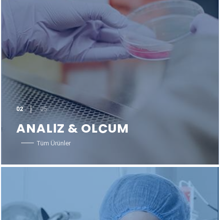
02
05
ANALİZ & ÖLÇÜM
Tüm Ürünler