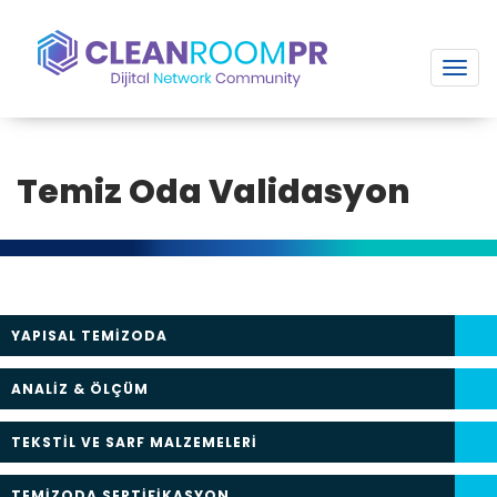
Toggl
navig
Temiz Oda Validasyon
YAPISAL TEMİZODA
ANALİZ & ÖLÇÜM
TEKSTİL VE SARF MALZEMELERİ
TEMİZODA SERTİFİKASYON