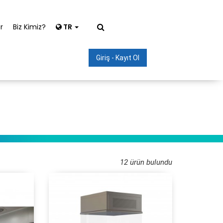
r
Biz Kimiz?
TR
Giriş - Kayıt Ol
12 ürün bulundu