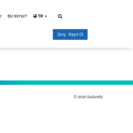
r
Biz Kimiz?
TR
Giriş - Kayıt Ol
0 ürün bulundu