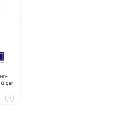
em-
i Ölçer