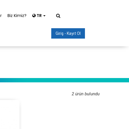
r
Biz Kimiz?
TR
Giriş - Kayıt Ol
2 ürün bulundu