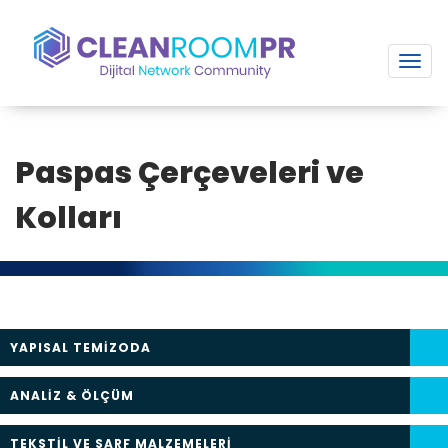
Toggl
navig
Paspas Çerçeveleri ve
Kolları
YAPISAL TEMİZODA
ANALİZ & ÖLÇÜM
TEKSTİL VE SARF MALZEMELERİ