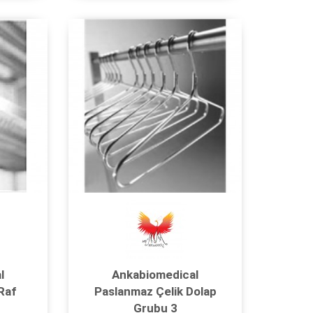
l
Ankabiomedical
Raf
Paslanmaz Çelik Dolap
Grubu 3