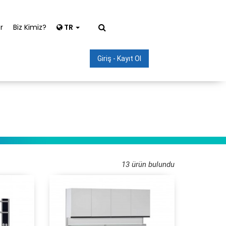
r
Biz Kimiz?
TR
Giriş - Kayıt Ol
13 ürün bulundu