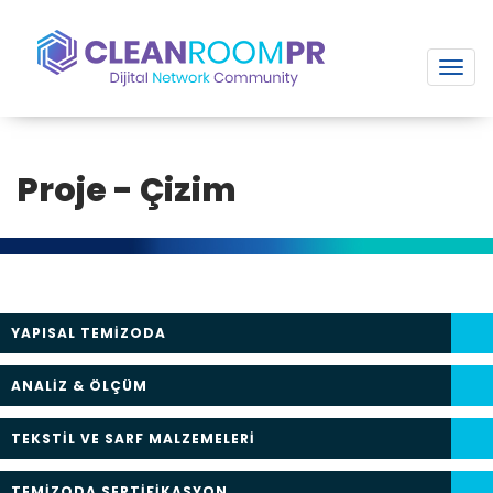
Toggl
navig
Proje - Çizim
YAPISAL TEMİZODA
ANALİZ & ÖLÇÜM
TEKSTİL VE SARF MALZEMELERİ
TEMİZODA SERTİFİKASYON