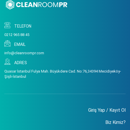
TELEFON
0212 965 88 45
EMAIL
info@cleanroompr.com
ADRES
Quasar İstanbul Fulya Mah. Büyükdere Cad. No:76,34394 Mecidiyeköy-
Şişli-İstanbul
Giriş Yap / Kayıt Ol
Biz Kimiz?