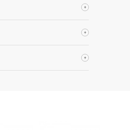
+
+
+