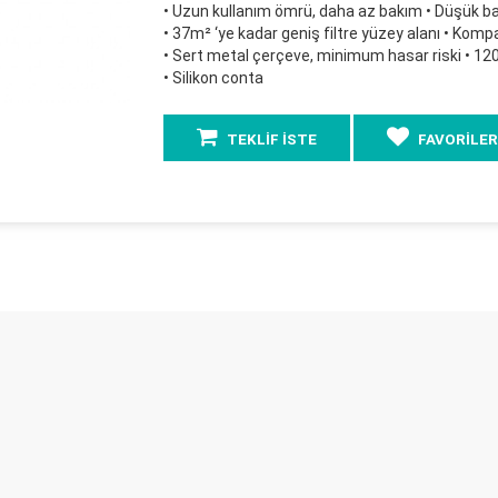
• Uzun kullanım ömrü, daha az bakım • Düşük bas
• 37m² ‘ye kadar geniş filtre yüzey alanı • Kom
• Sert metal çerçeve, minimum hasar riski • 120
• Silikon conta
TEKLİF İSTE
FAVORİLER