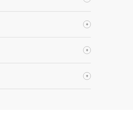
+
+
+