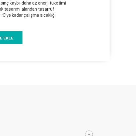
ınç kaybı, daha az enerji tüketimi
pak tasarım, alandan tasarruf
ºC’ye kadar çalışma sıcaklığı
E EKLE
+