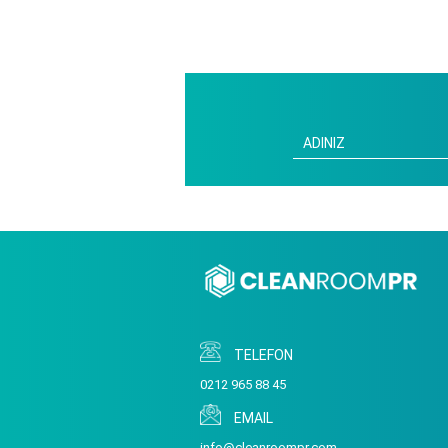
TELEFON
0212 965 88 45
EMAIL
info@cleanroompr.com