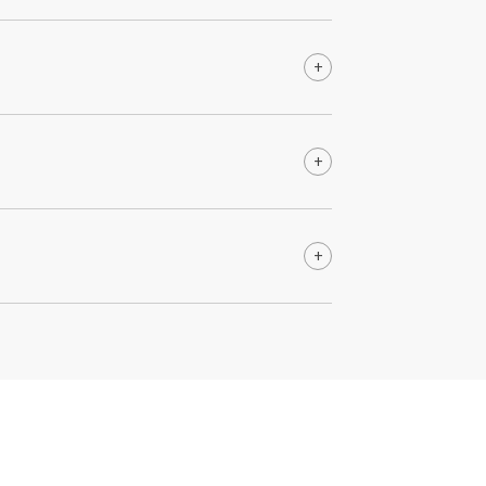
+
+
+