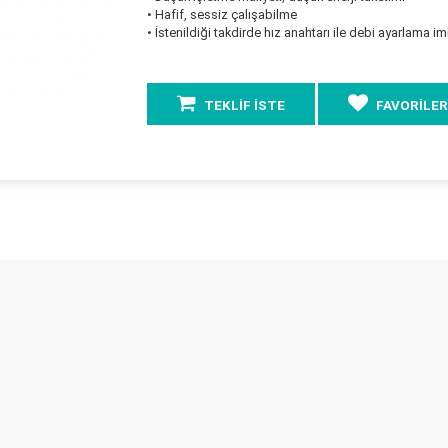
• Hafif, sessiz çalışabilme
• İstenildiği takdirde hız anahtarı ile debi ayarlama i
TEKLİF İSTE
FAVORİLER