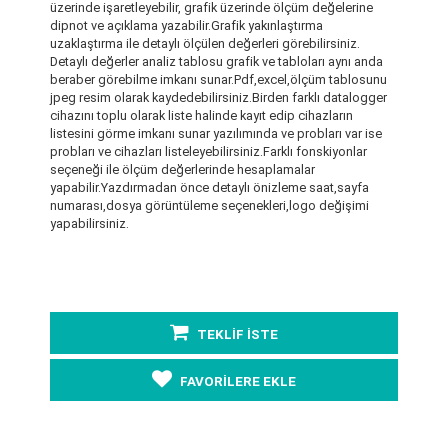
üzerinde işaretleyebilir, grafik üzerinde ölçüm değelerine
dipnot ve açıklama yazabilir.Grafik yakınlaştırma
uzaklaştırma ile detaylı ölçülen değerleri görebilirsiniz.
Detaylı değerler analiz tablosu grafik ve tabloları aynı anda
beraber görebilme imkanı sunar.Pdf,excel,ölçüm tablosunu
jpeg resim olarak kaydedebilirsiniz.Birden farklı datalogger
cihazını toplu olarak liste halinde kayıt edip cihazların
listesini görme imkanı sunar yazılımında ve probları var ise
probları ve cihazları listeleyebilirsiniz.Farklı fonskiyonlar
seçeneği ile ölçüm değerlerinde hesaplamalar
yapabilir.Yazdırmadan önce detaylı önizleme saat,sayfa
numarası,dosya görüntüleme seçenekleri,logo değişimi
yapabilirsiniz.
TEKLİF İSTE
FAVORİLERE EKLE