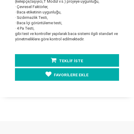
(kelepçe,taşıyıcı,T Modül v.s.) projeye uygunluğu,
· Çevresel Faktörler,
· Baca etiketinin uygunluğu,
· Sızdırmazlık Testi,
· Baca İçi görüntüleme testi,
· 4 Pa Testi,
gibi test ve kontroller yapılarak baca sistemi ilgili standart ve
yönetmeliklere göre kontrol edilmektedir.
TEKLİF İSTE
FAVORİLERE EKLE