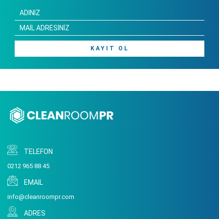
KAYIT OL
TELEFON
0212 965 88 45
EMAIL
info@cleanroompr.com
ADRES