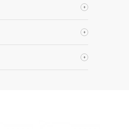
+
+
+