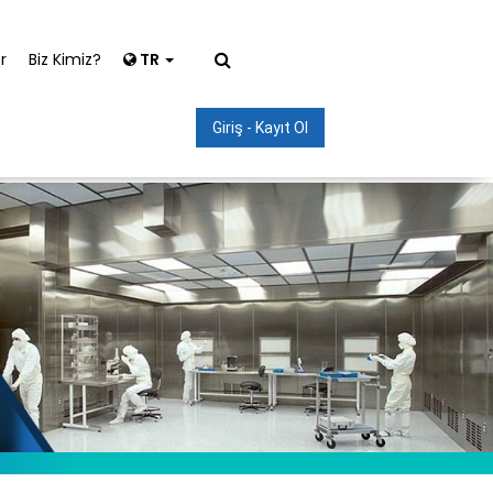
r
Biz Kimiz?
TR
Giriş - Kayıt Ol