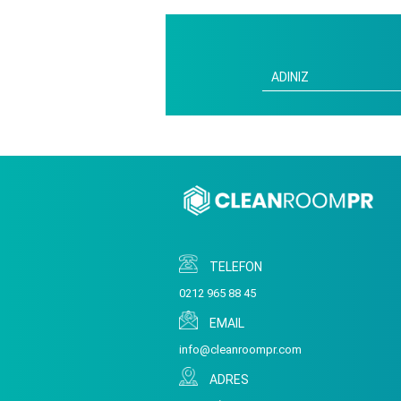
TELEFON
0212 965 88 45
EMAIL
info@cleanroompr.com
ADRES