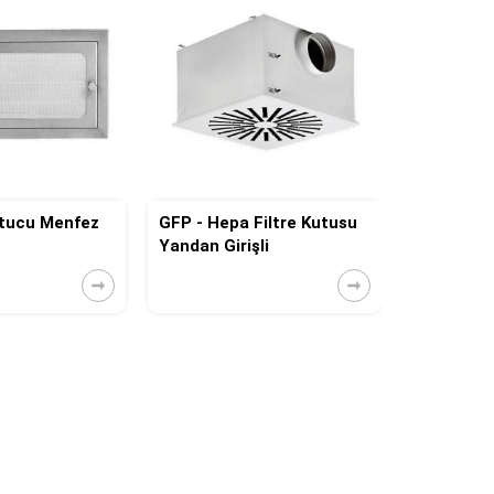
utucu Menfez
GFP - Hepa Filtre Kutusu
GFD - Hep
Yandan Girişli
Üstten Gir