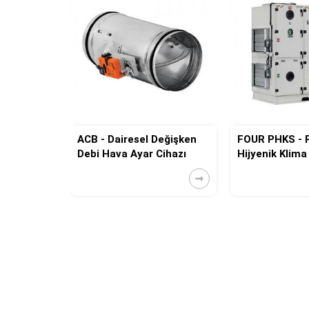
l Tipi
ACB - Dairesel Değişken
FOUR PHKS - 
li Isıtıcı
Debi Hava Ayar Cihazı
Hijyenik Klima