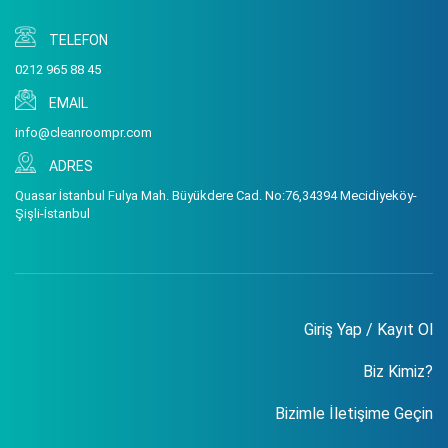
TELEFON
0212 965 88 45
EMAIL
info@cleanroompr.com
ADRES
Quasar İstanbul Fulya Mah. Büyükdere Cad. No:76,34394 Mecidiyeköy-
Şişli-İstanbul
Giriş Yap / Kayıt Ol
Biz Kimiz?
Bizimle İletişime Geçin