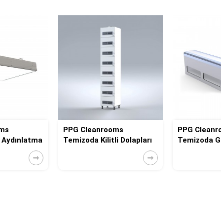
oms
PPG Cleanrooms
PPG Cleanr
 Aydınlatma
Temizoda Kilitli Dolapları
Temizoda Ge
Ünitesi