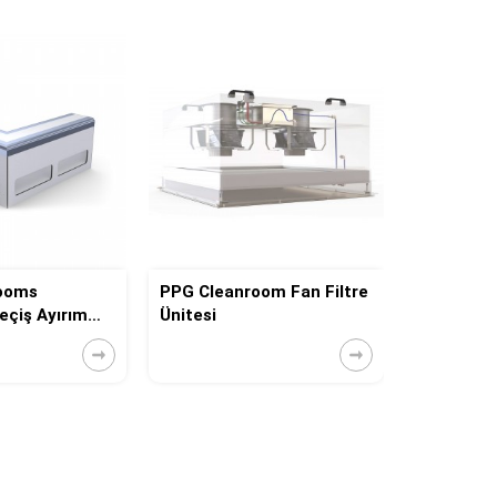
ooms
PPG Cleanroom Fan Filtre
PPG Clea
çiş Ayırım
Ünitesi
Akış Kabin