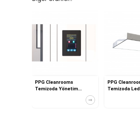
 Pass
PPG Cleanrooms
PPG Cleanro
Temizoda Yönetim
Temizoda Led
Sistemi