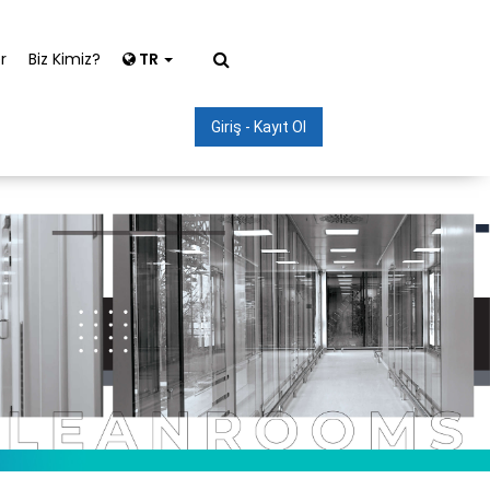
r
Biz Kimiz?
TR
Giriş - Kayıt Ol