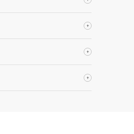
+
+
+