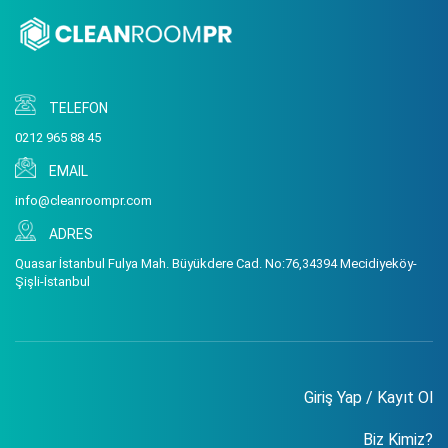
TELEFON
0212 965 88 45
EMAIL
info@cleanroompr.com
ADRES
Quasar İstanbul Fulya Mah. Büyükdere Cad. No:76,34394 Mecidiyeköy-
Şişli-İstanbul
Giriş Yap / Kayıt Ol
Biz Kimiz?