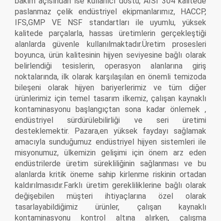
bakım açısından ise kullanıcı dostu, AISI 304 kalitede
paslanmaz çelik endüstriyel ekipmanlarımız, HACCP,
IFS,GMP VE NSF standartları ile uyumlu, yüksek
kalitede parçalarla, hassas üretimlerin gerçekleştiği
alanlarda güvenle kullanılmaktadır.Üretim prosesleri
boyunca, ürün kalitesinin hijyen seviyesine bağlı olarak
belirlendiği tesislerin, operasyon alanlarına giriş
noktalarında, ilk olarak karşılaşılan en önemli temizoda
bileşeni olarak hijyen bariyerlerimiz ve tüm diğer
ürünlerimiz için temel tasarım ilkemiz, çalışan kaynaklı
kontaminasyonu başlangıçtan sona kadar önlemek ,
endüstriyel sürdürülebilirliği ve seri üretimi
desteklemektir. Pazara,en yüksek faydayı sağlamak
amacıyla sunduğumuz endüstriyel hijyen sistemleri ile
misyonumuz, ülkemizin gelişimi için önem arz eden
endüstrilerde üretim sürekliliğinin sağlanması ve bu
alanlarda kritik öneme sahip kirlenme riskinin ortadan
kaldırılmasıdır.Farklı üretim gerekliliklerine bağlı olarak
değişebilen müşteri ihtiyaçlarına özel olarak
tasarlayabildiğimiz ürünler, çalışan kaynaklı
kontaminasyonu kontrol altına alırken, çalışma