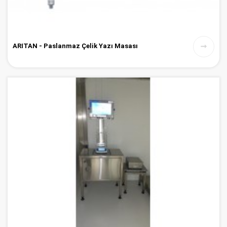
ARITAN - Paslanmaz Çelik Yazı Masası