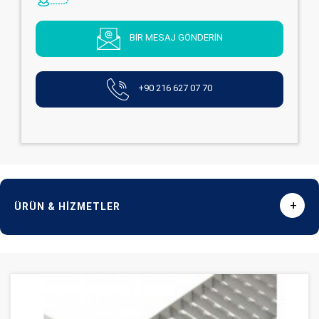
BİR MESAJ GÖNDERİN
+90 216 627 07 70
+
ÜRÜN & HİZMETLER