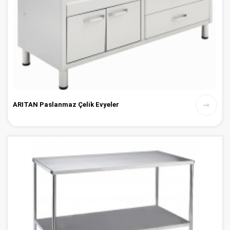
ARITAN Paslanmaz Çelik Evyeler